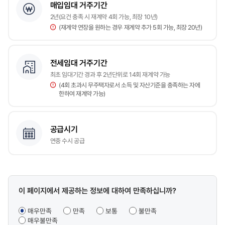
이하,
매입임대 거주기간
4천만원
2년(요건 충족 시 재계약 4회 가능, 최장 10년)
초과
(재계약 연장을 원하는 경우 재계약 추가 5회 가능, 최장 20년)
~6천만원
이하,
6천만원
초과]
전세임대 거주기간
에
대한
최초 임대기간 경과 후 2년단위로 14회 재계약 가능
테이블
(4회 초과시 무주택자로서 소득 및 자산기준을 충족하는 자에
제공
한하여 재계약 가능)
공급시기
연중 수시 공급
콘텐츠
이 페이지에서 제공하는 정보에 대하여 만족하십니까?
만족도
조사
매우만족
만족
보통
불만족
매우불만족