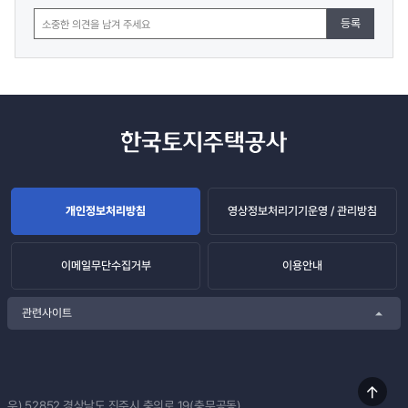
등록
개인정보처리방침
영상정보처리기기운영 / 관리방침
이메일무단수집거부
이용안내
관련사이트
상단
우) 52852
경상남도 진주시 충의로 19(충무공동)