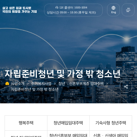
살고 싶은 집과 도시로 국민의 희망을 가꾸는 기업 | 한국토지주택공사
LH 콜센터 1600-1004
Eng
상담시간 09:00 ~ 18:00 (휴무일 제외)
전체메
열기
자립준비청년 및 가정 밖 청소년
사업소개
주거복지사업
청년ㆍ신혼부부계층 임대주택
홈
자립준비청년 및 가정 밖 청소년
공유하
행복주택
청년매입임대주택
기숙사형 청년주택
청년신혼부부 매입임대
신혼ㆍ신생아 매입임