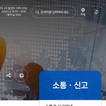
통합검색
LH 콜센터 1600-1004
상담시간 09:00 ~ 18:00
Eng
(휴무일 제외)
검색
전체메
열기
소통ㆍ신고
공유하기
페이지
인쇄