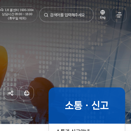
통합검색
LH 콜센터 1600-1004
상담시간 09:00 ~ 18:00
Eng
(휴무일 제외)
검색
전체메
열기
소통ㆍ신고
공유하기
페이지
인쇄