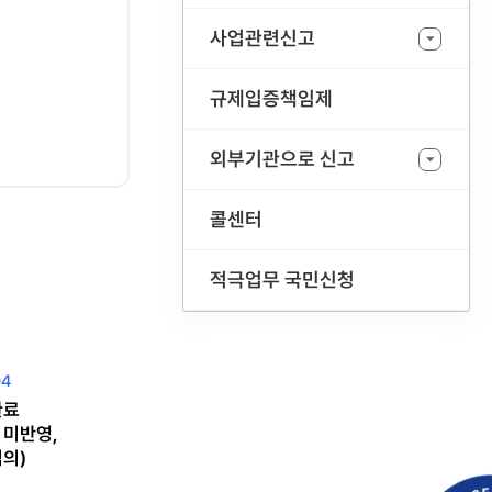
사업관련신고
규제입증책임제
외부기관으로 신고
콜센터
적극업무 국민신청
04
완료
, 미반영,
의)