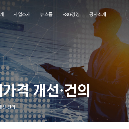
개
사업소개
뉴스룸
ESG경영
공사소개
재가격 개선·건의
개선·건의