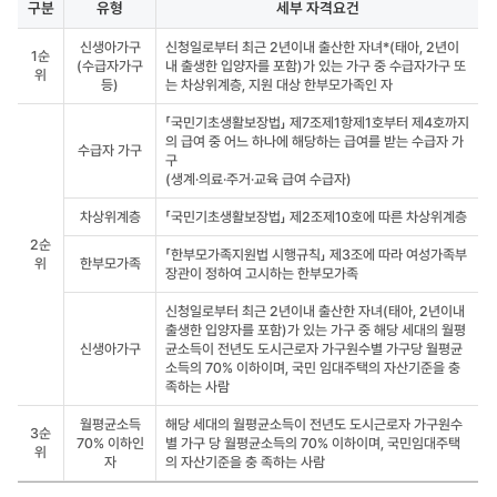
구분
유형
세부 자격요건
입주대상
신생아가구
신청일로부터 최근 2년이내 출산한 자녀*(태아, 2년이
및
1순
(수급자가구
내 출생한 입양자를 포함)가 있는 가구 중 수급자가구 또
소득
위
등)
는 차상위계층, 지원 대상 한부모가족인 자
자산
기준을
「국민기초생활보장법」 제7조제1항제1호부터 제4호까지
나타낸
의 급여 중 어느 하나에 해당하는 급여를 받는 수급자 가
표로
수급자 가구
구
구분,
(생계·의료·주거·교육 급여 수급자)
유형,
세부
차상위계층
「국민기초생활보장법」 제2조제10호에 따른 차상위계층
자격요건
정보를
2순
「한부모가족지원법 시행규칙」 제3조에 따라 여성가족부
제공
위
한부모가족
장관이 정하여 고시하는 한부모가족
신청일로부터 최근 2년이내 출산한 자녀(태아, 2년이내
출생한 입양자를 포함)가 있는 가구 중 해당 세대의 월평
신생아가구
균소득이 전년도 도시근로자 가구원수별 가구당 월평균
소득의 70% 이하이며, 국민 임대주택의 자산기준을 충
족하는 사람
월평균소득
해당 세대의 월평균소득이 전년도 도시근로자 가구원수
3순
70% 이하인
별 가구 당 월평균소득의 70% 이하이며, 국민임대주택
위
자
의 자산기준을 충 족하는 사람