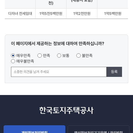
(세종시 포함)
천)
다자녀 전세임대
1억5천5백만원
1억2천만원
1억5백만원
수도권
(서울,
경기,
인천),
광역시
콘텐츠
이 페이지에서 제공하는 정보에 대하여 만족하십니까?
(세종시
만족도
포함),
조사
매우만족
만족
보통
불만족
기타
매우불만족
도
지역에
대한
등록
전세금
지원
한도액
정보를
제공
개인정보처리방침
영상정보처리기기운영 / 관리방침