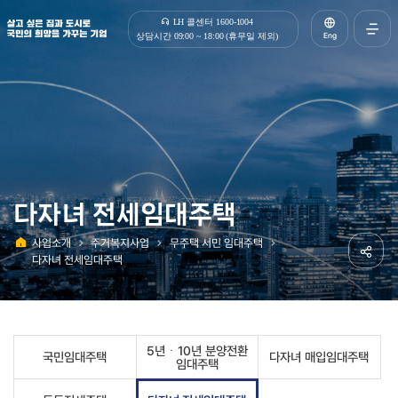
살고 싶은 집과 도시로 국민의 희망을 가꾸는 기업 | 한국토지주택공사
LH 콜센터 1600-1004
Eng
상담시간 09:00 ~ 18:00 (휴무일 제외)
전체메
열기
다자녀 전세임대주택
사업소개
주거복지사업
무주택 서민 임대주택
홈
다자녀 전세임대주택
공유하
5년ㆍ10년 분양전환
국민임대주택
다자녀 매입임대주택
임대주택