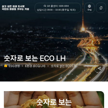
살고 싶은 집과 도시로 국민의 희망을 가꾸는 기업 | 한국토지주택공사
LH 콜센터 1600-1004
Eng
상담시간 09:00 ~ 18:00 (휴무일 제외)
전체메
열기
숫자로 보는 ECO LH
ESG경영
E환경 (ECO LH)
숫자로 보는 ECO LH
홈
공유하
숫자로 보는