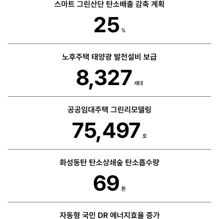
스마트 그린산단 탄소배출 감축 계획
25
%
노후주택 태양광 발전설비 보급
8,327
세대
공공임대주택 그린리모델링
75,497
호
화성동탄 탄소상쇄숲 탄소흡수량
69
톤
자동형 국민 DR 에너지효율 증가