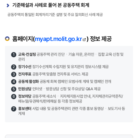
기준해설과 사례로 풀어 본 공동주택 회계
공동주택의 통일된 회계처리기준 설명 및 주요 질의회신 사례 제공
홈페이지(
myapt.molit.go.kr
) 정보 제공
교육·컨설팅
공동주택 관리 진단ㆍ기술 자문, 온라인ㆍ집합 교육 신청 및
1
관리
장기수선
장기수선계획 수립지원 및 유지관리 정보시스템 제공
2
전자투표
공동주택 맞춤형 전자투표 서비스 제공
3
공동체 활성화
공동체 회복 캠페인 모범사례 게재 및 캠페인 전개
4
민원상담
인터넷ㆍ방문상담 신청 및 주요상담 Q&A 제공
5
정보마당
공동주택 새소식ㆍ지자체지원사업 안내, 지자체관리규약준칙/
6
매뉴얼/유권해석/판례해설 등 각종 정보제공
홍보센터
사업 내용 및 공동주택관리 관련 각종 홍보 동영상ㆍ보도기사 등
7
게재