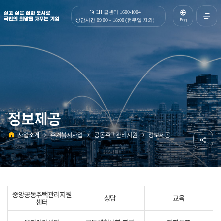
살고 싶은 집과 도시로 국민의 희망을 가꾸는 기업 | 한국토지주택공사
LH 콜센터 1600-1004
Eng
상담시간 09:00 ~ 18:00 (휴무일 제외)
전체메
열기
정보제공
사업소개
주거복지사업
공동주택관리지원
정보제공
홈
공유하
중앙공동주택관리지원
상담
교육
센터