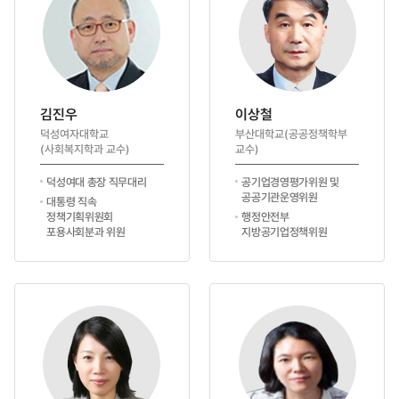
김진우
이상철
덕성여자대학교
부산대학교(공공정책학부
(사회복지학과 교수)
교수)
덕성여대 총장 직무대리
공기업경영평가위원 및
공공기관운영위원
대통령 직속
정책기획위원회
행정안전부
포용사회분과 위원
지방공기업정책위원