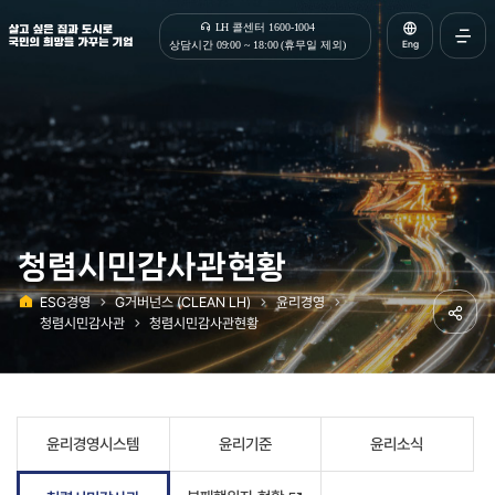
살고 싶은 집과 도시로 국민의 희망을 가꾸는 기업 | 한국토지주택공사
LH 콜센터 1600-1004
Eng
상담시간 09:00 ~ 18:00 (휴무일 제외)
전체메
열기
청렴시민감사관현황
ESG경영
G거버넌스 (CLEAN LH)
윤리경영
홈
청렴시민감사관
청렴시민감사관현황
공유하
윤리경영시스템
윤리기준
윤리소식