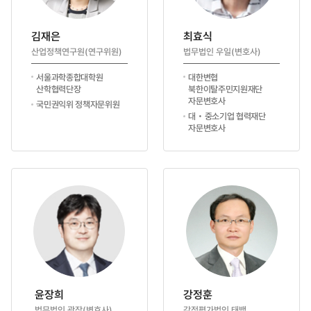
김재은
최효식
산업정책연구원(연구위원)
법무법인 우일(변호사)
서울과학종합대학원
대한변협
산학협력단장
북한이탈주민지원재단
자문변호사
국민권익위 정책자문위원
대‧중소기업 협력재단
자문변호사
윤장희
강정훈
법무법인 광장(변호사)
감정평가법인 태백