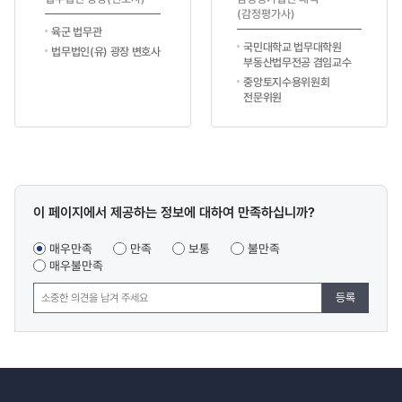
(감정평가사)
육군 법무관
국민대학교 법무대학원
법무법인(유) 광장 변호사
부동산법무전공 겸임교수
중앙토지수용위원회
전문위원
콘텐츠
이 페이지에서 제공하는 정보에 대하여 만족하십니까?
만족도
조사
매우만족
만족
보통
불만족
매우불만족
등록