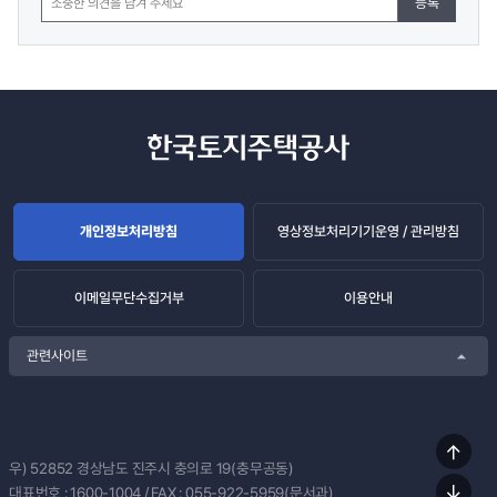
등록
개인정보처리방침
영상정보처리기기운영 / 관리방침
이메일무단수집거부
이용안내
관련사이트
상단
우) 52852
경상남도 진주시 충의로 19(충무공동)
이동
대표번호 :
1600-1004
/ FAX : 055-922-5959(문서과)