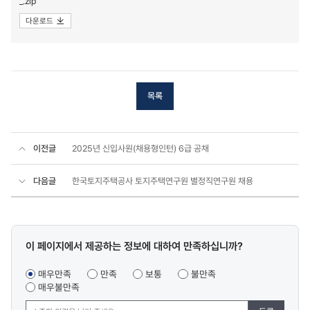
_.zip
다운로드
목록
이전글
2025년 신입사원(채용형인턴) 6급 공채
다음글
한국토지주택공사 토지주택연구원 별정직연구원 채용
콘텐츠
이 페이지에서 제공하는 정보에 대하여 만족하십니까?
만족도
조사
매우만족
만족
보통
불만족
매우불만족