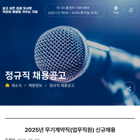
살고 싶은 집과 도시로 국민의 희망을 가꾸는 기업 | 한국토지주택공사
LH 콜센터 1600-1004
Eng
상담시간 09:00 ~ 18:00 (휴무일 제외)
전체메
열기
정규직 채용공고
새소식
채용정보
정규직 채용공고
홈
공유하
2025년 무기계약직(업무직원) 신규채용