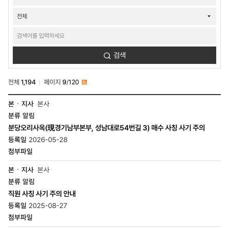
검색
검색
전체
1,194
페이지
9
/
120
RSS
소식-
본사
공지/
알림
공모-
공지사항
분당오리사옥(現경기남부본부, 성남대로54번길 3) 매수 사칭 사기 주의
목록
2026-05-28
-
번호,
본
·
본사
지사,
알림
분류,
직원 사칭 사기 주의 안내
제목,
등록일,
2025-08-27
조회수,
첨부파일