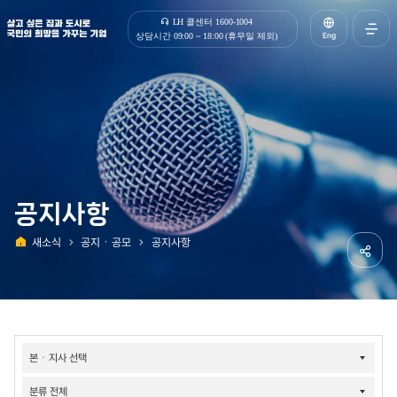
살고 싶은 집과 도시로 국민의 희망을 가꾸는 기업 | 한국토지주택공사
LH 콜센터 1600-1004
Eng
상담시간 09:00 ~ 18:00 (휴무일 제외)
전체메
열기
공지사항
새소식
공지ㆍ공모
공지사항
홈
공유하
소식-
공지/
공모-
공지사항