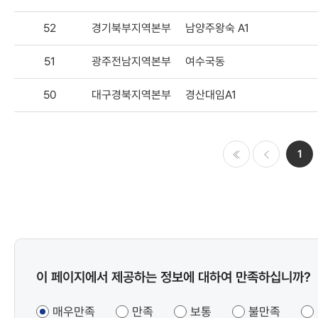
52
경기북부지역본부
남양주왕숙 A1
51
광주전남지역본부
여수국동
50
대구경북지역본부
경산대임A1
1
처음
이전
콘텐츠
이 페이지에서 제공하는 정보에 대하여 만족하십니까?
만족도
조사
매우만족
만족
보통
불만족