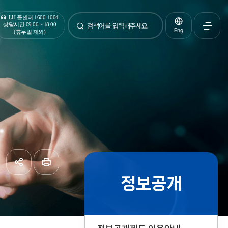
통합검색
LH 콜센터 1600-1004
상담시간 09:00 ~ 18:00
Eng
(휴무일 제외)
검색
전체메
열기
정보공개
공유하기
페이지
인쇄