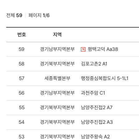
전체
59
페이지
1
/
6
번호
지역
정보공개-
새
59
경기남부지역본부
평택고덕 Aa38
건축구조도면공개
글
목록
58
경기북부지역본부
김포고촌2 A1
-
번호,
57
세종특별본부
행정중심복합도시 5-1L1
지역,
공사명,
등록일,
56
경기남부지역본부
과천주암 C1
조회수,
첨부파일
55
경기북부지역본부
남양주진접2 A7
54
경기북부지역본부
남양주진접2 A3
53
경기북부지역본부
남양주왕숙 A2