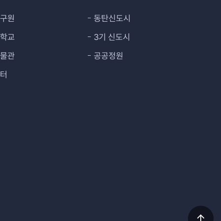
연구원
동탄신도시
대학교
3기 신도시
박물관
공공정원
센터
상단