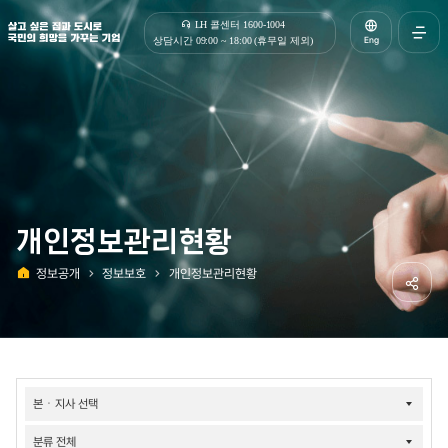
살고 싶은 집과 도시로 국민의 희망을 가꾸는 기업 | 한국토지주택공사
LH 콜센터 1600-1004
Eng
상담시간 09:00 ~ 18:00 (휴무일 제외)
전체메
열기
개인정보관리현황
정보공개
정보보호
개인정보관리현황
홈
공유하
정보공개-
개인정보관리현황
검색