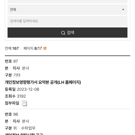
검색
전체
167
페이지
8
/
17
RSS
정보공개-
97
개인정보관리현황
본사
목록
-
기타
번호,
개인정보영향평가서 요약본 공개(LH 홈페이지)
본
·
2023-12-08
지사,
3192
구분,
제목,
등록일,
96
조회수,
첨부파일
본사
위ㆍ수탁업무