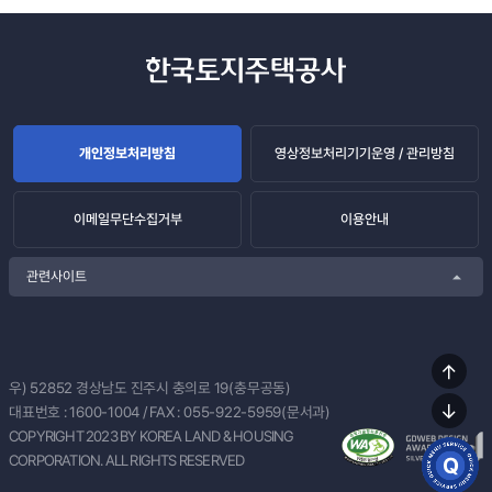
개인정보처리방침
영상정보처리기기운영 / 관리방침
이메일무단수집거부
이용안내
관련사이트
상단
우) 52852
경상남도 진주시 충의로 19(충무공동)
이동
대표번호 :
1600-1004
/ FAX : 055-922-5959(문서과)
하단
COPYRIGHT 2023 BY KOREA LAND & HOUSING
이동
CORPORATION. ALL RIGHTS RESERVED