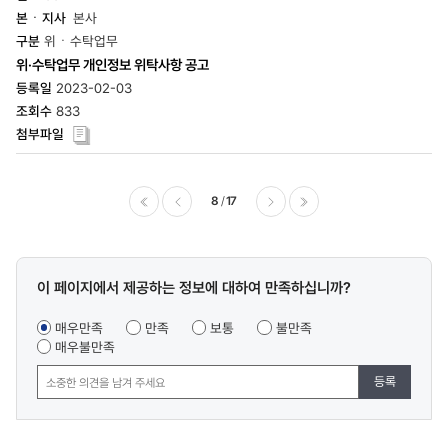
본사
위ㆍ수탁업무
위·수탁업무 개인정보 위탁사항 공고
2023-02-03
833
8
17
이전
다음
마지막
콘텐츠
이 페이지에서 제공하는 정보에 대하여 만족하십니까?
만족도
조사
매우만족
만족
보통
불만족
매우불만족
등록