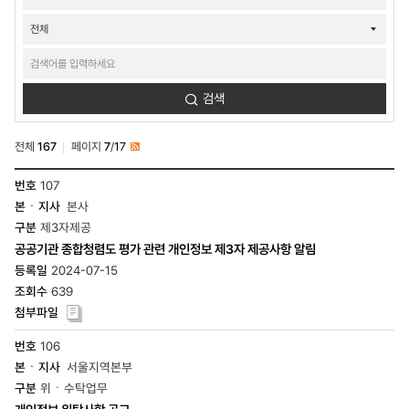
검색
전체
167
페이지
7
/
17
RSS
정보공개-
107
개인정보관리현황
본사
목록
-
제3자제공
번호,
공공기관 종합청렴도 평가 관련 개인정보 제3자 제공사항 알림
본
·
2024-07-15
지사,
639
구분,
제목,
등록일,
106
조회수,
첨부파일
서울지역본부
위ㆍ수탁업무