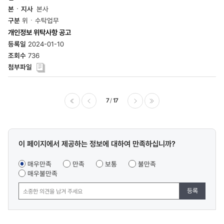
본사
위ㆍ수탁업무
개인정보 위탁사항 공고
2024-01-10
736
7
17
이전
다음
마지막
콘텐츠
이 페이지에서 제공하는 정보에 대하여 만족하십니까?
만족도
조사
매우만족
만족
보통
불만족
매우불만족
등록