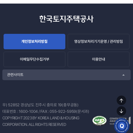
개인정보처리방침
영상정보처리기기운영 / 관리방침
이메일무단수집거부
이용안내
관련사이트
상단
우) 52852
경상남도 진주시 충의로 19(충무공동)
이동
대표번호 :
1600-1004
/ FAX : 055-922-5959(문서과)
하단
COPYRIGHT 2023 BY KOREA LAND & HOUSING
이동
CORPORATION. ALL RIGHTS RESERVED