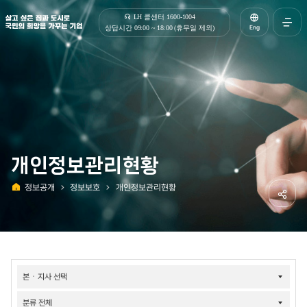
살고 싶은 집과 도시로 국민의 희망을 가꾸는 기업 | 한국토지주택공사
LH 콜센터 1600-1004
Eng
상담시간 09:00 ~ 18:00 (휴무일 제외)
전체메
열기
개인정보관리현황
정보공개
정보보호
개인정보관리현황
홈
공유하
정보공개-
개인정보관리현황
검색