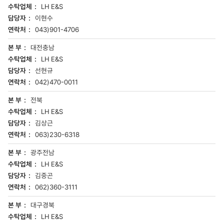
LH E&S
이현수
043)901-4706
대전충남
LH E&S
선현규
042)470-0011
전북
LH E&S
김상근
063)230-6318
광주전남
LH E&S
김중곤
062)360-3111
대구경북
LH E&S