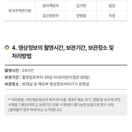
관리책임자
김기현
팀장
토지주택연구원
접근권한자
양병철
차장
4. 영상정보의 촬영시간, 보관기간, 보관장소 및
처리방법
영상정보의
24시간
촬영시간,
촬영일로부터 30일 이내(어린이집은 60일)
보관기간,
보관장소
방재실 및 해당부 영상정보처리기기 운영실
및
처리방법
관한
*
처리방법 : 개인영상정보의 목적 외 이용, 제3자 제공, 파기, 열람 등 요구에 관한
테이블
사항을 기록관리하고, 보관기간 만료 시 복원이 불가능한 방법으로 영구 삭제
입니다.
(출력물의 경우 파쇄 또는 소각)합니다.
항목으로는
촬영시간,
보관기간,
보관장소가