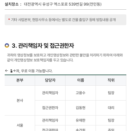
대전광역시 유성구 엑스포로 539번길 99(전민동)
*
기타 사업본부, 현장사무소 등에서는 별도로 건물 출입구 등에 방침내용 공개
3. 관리책임자 및 접근권한자
귀하의 영상정보를 보호하고 개인영상정보와 관련한 불만을 처리하기 위하여 아래와
같이 개인영상정보 보호책임자를 두고 있습니다.
좌, 우로 이동 가능합니다.
본부
담당자
이름
직위
관리책임자
및
관리책임자
고용수
팀장
접근권한자
본사
관한
테이블입니다.
접근권한자
김동현
대리
항목으로는
본부,
관리책임자
유재한
팀장
담당자,
서울
이름,
접근권한자
송건희
주임