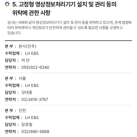
있습니다.
5. 고정형 영상정보처리기기 설치 및 관리 등의
위탁에 관한 사항
공사는 아래와 같이 영상정보처리기기 설치 및 관리 등을 위탁하고 있으며, 관계 법령에
따라 위탁계약시 개인정보가 안전하게 관리될 수 있도록 필요한 사항을 규정하고
있습니다.
영상정보처리기기
본사(진주)
설치
LH E&S
및
관리
허 만
등의
055)922-6340
위탁에
관한
서울
사항
관한
LH E&S
테이블
강대중
입니다.
02)3416-3767
항목으로는
본부,
인천
수탁업체,
담당자,
LH E&S
연락처가
장광철
있습니다.
032)890-5868