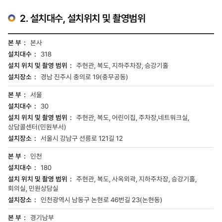
2. 설치대수, 설치위치 및 촬영범위
설치대수,
본사
설치위치
318
및
촬영범위
주현관, 복도, 지하주차장, 승강기홀
관한
경남 진주시 충의로 19(충무공동)
테이블
입니다.
서울
항목으로는
본부,
30
설치대수,
주현관, 복도, 어린이집, 주차장,네트워크실,
설치
상담콜센터(민원부서)
위치
서울시 강남구 선릉로 121길 12
및
촬영
범위,
인천
설치장소가
180
있습니다.
주현관, 복도, 사옥외곽, 지하주차장, 승강기홀,
회의실, 민원상담실
인천광역시 남동구 논현로 46번길 23(논현동)
경기남부