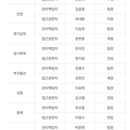
직위,
소속,
관리책임자
김윤중
팀장
연락처가
인천
있습니다.
접근권한자
옥대환
차장
관리책임자
이승희
팀장
경기남부
접근권한자
문현종
계장
관리책임자
정석진
팀장
경기북부
접근권한자
장지원
전임
관리책임자
강병수
팀장
부산울산
접근권한자
강회인
계장
관리책임자
이유학
팀장
강원
접근권한자
김규철
전임
관리책임자
최선웅
팀장
충북
접근권한자
이정수
전임
관리책임자
박준휘
팀장