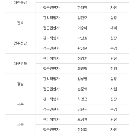
대전충남
접근권한자
한태영
차장
관리책임자
임완주
팀장
전북
접근권한자
이승아
대리
관리책임자
박찬호
팀장
광주전남
접근권한자
황상윤
주임
관리책임자
정영훈
팀장
대구경북
접근권한자
최광혁
전임
관리책임자
김상엽
팀장
경남
접근권한자
손준혁
사원
관리책임자
하명근
팀장
제주
접근권한자
김현재
주임
관리책임자
오성환
팀장
세종
접근권한자
장용희
차장