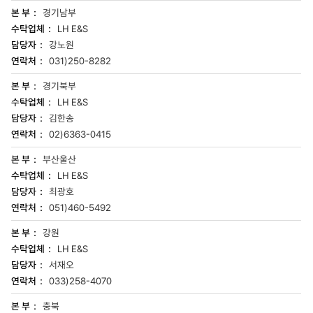
경기남부
LH E&S
강노원
031)250-8282
경기북부
LH E&S
김한송
02)6363-0415
부산울산
LH E&S
최광호
051)460-5492
강원
LH E&S
서재오
033)258-4070
충북