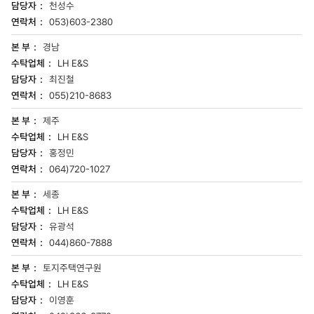
천성수
053)603-2380
경남
LH E&S
최진철
055)210-8683
제주
LH E&S
홍정민
064)720-1027
세종
LH E&S
유광석
044)860-7888
토지주택연구원
LH E&S
이영훈