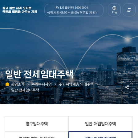
살고 싶은 집과 도시로 국민의 희망을 가꾸는 기업 | 한국토지주택공사
LH 콜센터 1600-1004
Eng
상담시간 09:00 ~ 18:00 (휴무일 제외)
전체메
열기
일반 전세임대주택
사업소개
주거복지사업
주거취약계층 임대주택
홈
일반 전세임대주택
공유하
영구임대주택
일반 매입임대주택