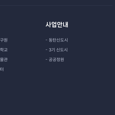
관
사업안내
연구원
동탄신도시
대학교
3기 신도시
박물관
공공정원
센터