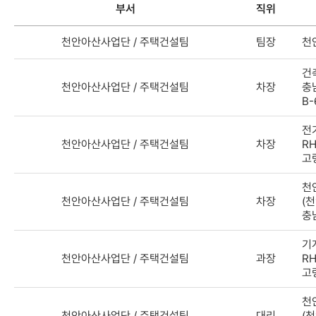
부서
직위
연락처검색
천안아산사업단 / 주택건설팀
팀장
천
결과
-
건
부서,
천안아산사업단 / 주택건설팀
차장
충
직위,
B-
이름,
담당업무,
전
전화번호
천안아산사업단 / 주택건설팀
차장
RH
고
천
천안아산사업단 / 주택건설팀
차장
(
충
기
천안아산사업단 / 주택건설팀
과장
RH
고
천
천안아산사업단 / 주택건설팀
대리
(