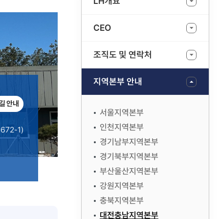
LH개요
CEO
조직도 및 연락처
지역본부 안내
길 안내
서울지역본부
인천지역본부
72-1)
경기남부지역본부
경기북부지역본부
부산울산지역본부
강원지역본부
충북지역본부
대전충남지역본부