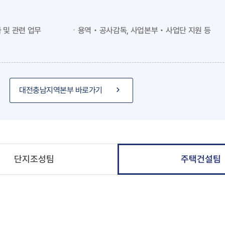
 및 관련 업무
용역‧공사감독, 사업본부‧사업단 지원 등
대전충남지역본부 바로가기
단지조성팀
주택건설팀