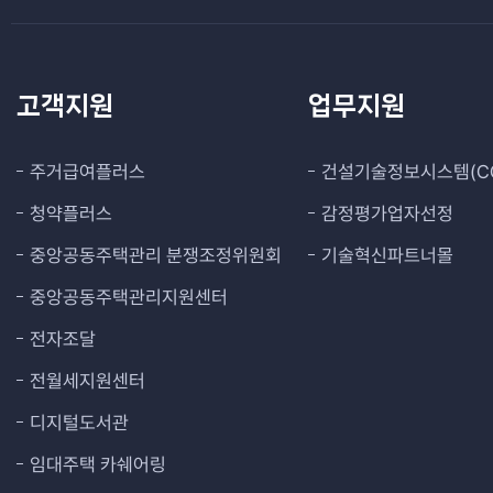
고객지원
업무지원
주거급여플러스
건설기술정보시스템(CO
청약플러스
감정평가업자선정
중앙공동주택관리 분쟁조정위원회
기술혁신파트너몰
중앙공동주택관리지원센터
전자조달
전월세지원센터
디지털도서관
임대주택 카쉐어링