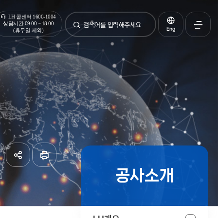
통합검색
LH 콜센터 1600-1004
상담시간 09:00 ~ 18:00
Eng
(휴무일 제외)
검색
전체메
열기
공사소개
공유하기
페이지
인쇄