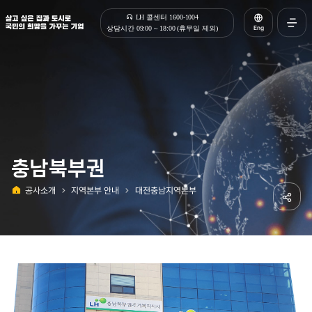
살고 싶은 집과 도시로 국민의 희망을 가꾸는 기업 | 한국토지주택공사
LH 콜센터 1600-1004
Eng
상담시간 09:00 ~ 18:00 (휴무일 제외)
전체메
열기
충남북부권
공사소개
지역본부 안내
대전충남지역본부
홈
공유하