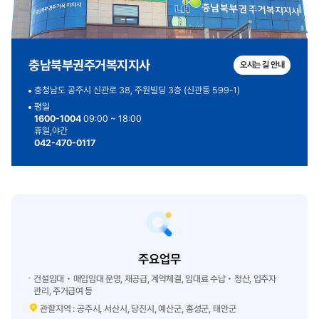
충남북부권주거복지지사
오시는 길 안내
충청남도 공주시 신관로 38, 주원빌딩 3층 (신관동 599-1)
평일
1600-1004
09:00 ~ 18:00
휴일,야간
042-470-0117
주요업무
건설임대‧매입임대 운영, 재공급, 계약체결, 임대료 수납‧정산, 입주자
관리, 주거급여 등
관할지역 : 공주시, 서산시, 당진시, 예산군, 홍성군, 태안군