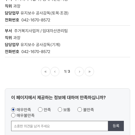
과장
유지보수 공사감독(토목·조경)
042-1670-8572
주거복지사업처 / 임대자산관리팀
과장
유지보수 공사감독(기계)
042-1670-8572
1
3
이전
다음
마지막
콘텐츠
이 페이지에서 제공하는 정보에 대하여 만족하십니까?
만족도
조사
매우만족
만족
보통
불만족
매우불만족
등록