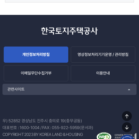
개인정보처리방침
영상정보처리기기운영 / 관리방침
이메일무단수집거부
이용안내
관련사이트
상단
우) 52852
경상남도 진주시 충의로 19(충무공동)
이동
대표번호 :
1600-1004
/ FAX : 055-922-5959(문서과)
하단
COPYRIGHT 2023 BY KOREA LAND & HOUSING