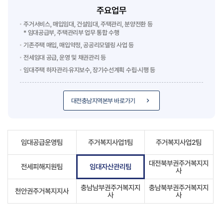
주요업무
주거서비스, 매입임대, 건설임대, 주택관리, 분양전환 등
* 임대공급부, 주택관리부 업무 통합 수행
기존주택 매입, 매입약정, 공공리모델링 사업 등
전세임대 공급, 운영 및 채권관리 등
임대주택 하자관리·유지보수, 장기수선계획 수립·시행 등
대전충남지역본부 바로가기
임대공급운영팀
주거복지사업1팀
주거복지사업2팀
대전북부권주거복지지
전세피해지원팀
임대자산관리팀
사
충남남부권주거복지지
충남북부권주거복지지
천안권주거복지지사
사
사