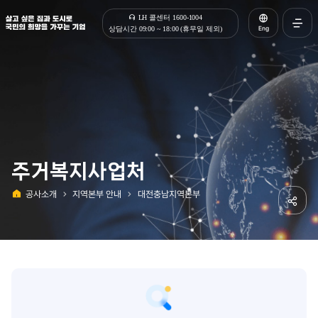
살고 싶은 집과 도시로 국민의 희망을 가꾸는 기업 | 한국토지주택공사
LH 콜센터 1600-1004
Eng
상담시간 09:00 ~ 18:00 (휴무일 제외)
전체메
열기
주거복지사업처
공사소개
지역본부 안내
대전충남지역본부
홈
공유하