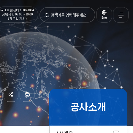
통합검색
LH 콜센터 1600-1004
상담시간 09:00 ~ 18:00
Eng
(휴무일 제외)
검색
전체메
열기
공사소개
공유하기
페이지
인쇄