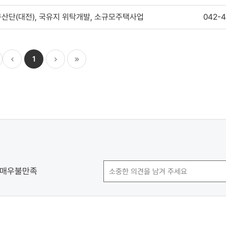
산단(대전), 국유지 위탁개발, 소규모주택사업
042-4
1
이전
다음
마지막
매우불만족