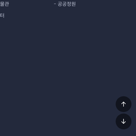
박물관
공공정원
센터
상단
이동
하단