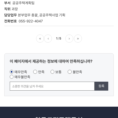
공공주택계획팀
과장
본부업무 총괄, 공공주택사업 기획
055-922-4047
1
5
이전
다음
마지막
콘텐츠
이 페이지에서 제공하는 정보에 대하여 만족하십니까?
만족도
조사
매우만족
만족
보통
불만족
매우불만족
등록