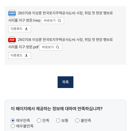
260708 이성훈 한국토지주택공사(LH) 사장, 취임 첫 현장 행보로
서리풀 지구 방문.hwp
바로보기
다운로드
첨부파일
260708 이성훈 한국토지주택공사(LH) 사장, 취임 첫 현장 행보로
서리풀 지구 방문.pdf
바로보기
다운로드
목록
콘텐츠
이 페이지에서 제공하는 정보에 대하여 만족하십니까?
만족도
조사
매우만족
만족
보통
불만족
매우불만족