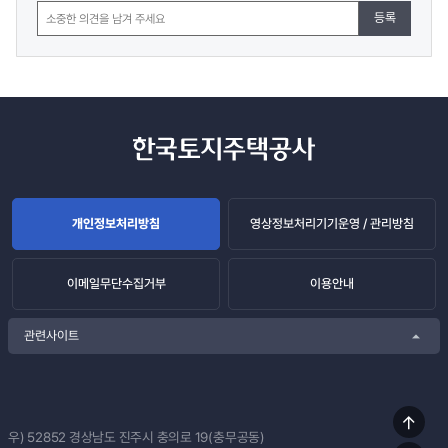
등록
개인정보처리방침
영상정보처리기기운영 / 관리방침
이메일무단수집거부
이용안내
관련사이트
상단
우) 52852
경상남도 진주시 충의로 19(충무공동)