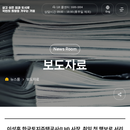
살고 싶은 집과 도시로 국민의 희망을 가꾸는 기업 | 한국토지주택공사
LH 콜센터 1600-1004
Eng
상담시간 09:00 ~ 18:00 (휴무일 제외)
전체메
열기
보도자료
뉴스룸
보도자료
홈
공유하
이성훈 한국토지주택공사(LH) 사장, 취임 첫 행보로 서리