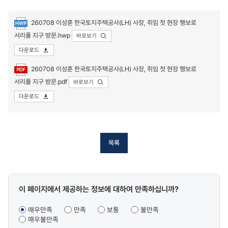
260708 이성훈 한국토지주택공사(LH) 사장, 취임 첫 현장 행보로
서리풀 지구 방문.hwp
바로보기
다운로드
첨부파일
260708 이성훈 한국토지주택공사(LH) 사장, 취임 첫 현장 행보로
서리풀 지구 방문.pdf
바로보기
다운로드
목록
콘텐츠
이 페이지에서 제공하는 정보에 대하여 만족하십니까?
만족도
조사
매우만족
만족
보통
불만족
매우불만족