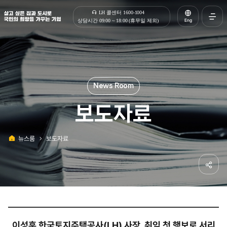
살고 싶은 집과 도시로 국민의 희망을 가꾸는 기업 | 한국토지주택공사
LH 콜센터 1600-1004
Eng
상담시간 09:00 ~ 18:00 (휴무일 제외)
전체메
열기
보도자료
뉴스룸
보도자료
홈
공유하
이성훈 한국토지주택공사(LH) 사장, 취임 첫 행보로 서리