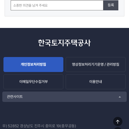
등록
개인정보처리방침
영상정보처리기기운영 / 관리방침
이메일무단수집거부
이용안내
관련사이트
상단
우) 52852
경상남도 진주시 충의로 19(충무공동)