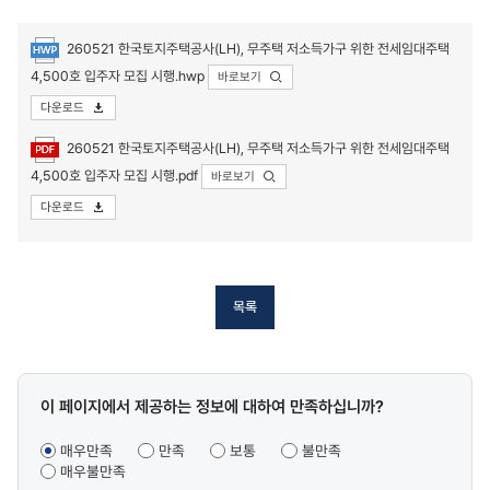
260521 한국토지주택공사(LH), 무주택 저소득가구 위한 전세임대주택
4,500호 입주자 모집 시행.hwp
바로보기
다운로드
첨부파일
260521 한국토지주택공사(LH), 무주택 저소득가구 위한 전세임대주택
4,500호 입주자 모집 시행.pdf
바로보기
다운로드
목록
콘텐츠
이 페이지에서 제공하는 정보에 대하여 만족하십니까?
만족도
조사
매우만족
만족
보통
불만족
매우불만족