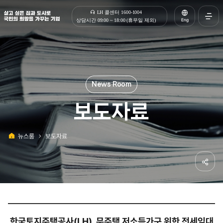
살고 싶은 집과 도시로 국민의 희망을 가꾸는 기업 | 한국토지주택공사
LH 콜센터 1600-1004
Eng
상담시간 09:00 ~ 18:00 (휴무일 제외)
전체메
열기
보도자료
뉴스룸
보도자료
홈
공유하
한국토지주택공사(LH), 무주택 저소득가구 위한 전세임대