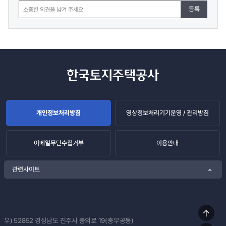
등록
개인정보처리방침
영상정보처리기기운영 / 관리방침
이메일무단수집거부
이용안내
관련사이트
상단
우) 52852
경상남도 진주시 충의로 19(충무공동)