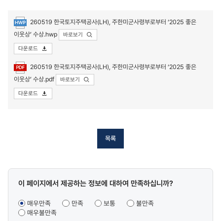
260519 한국토지주택공사(LH), 주한미군사령부로부터 ‘2025 좋은
이웃상’ 수상.hwp
바로보기
다운로드
첨부파일
260519 한국토지주택공사(LH), 주한미군사령부로부터 ‘2025 좋은
이웃상’ 수상.pdf
바로보기
다운로드
목록
콘텐츠
이 페이지에서 제공하는 정보에 대하여 만족하십니까?
만족도
조사
매우만족
만족
보통
불만족
매우불만족