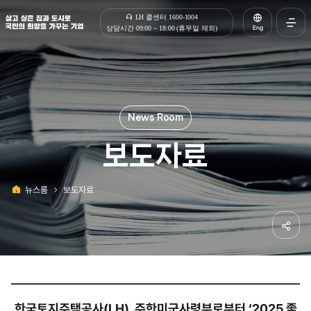
살고 싶은 집과 도시로 국민의 희망을 가꾸는 기업 | 한국토지주택공사
LH 콜센터 1600-1004
Eng
상담시간 09:00 ~ 18:00 (휴무일 제외)
전체메
열기
보도자료
뉴스룸
보도자료
홈
공유하
한국토지주택공사(LH), 주한미군사령부로부터 ‘2025 좋