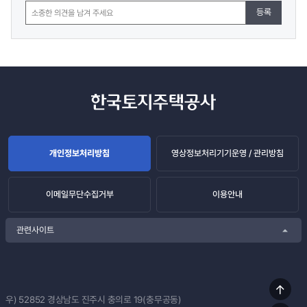
등록
개인정보처리방침
영상정보처리기기운영 / 관리방침
이메일무단수집거부
이용안내
관련사이트
상단
우) 52852
경상남도 진주시 충의로 19(충무공동)