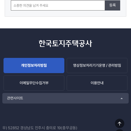
등록
개인정보처리방침
영상정보처리기기운영 / 관리방침
이메일무단수집거부
이용안내
관련사이트
상단
우) 52852
경상남도 진주시 충의로 19(충무공동)