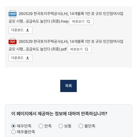
260529 한국토지주택공사(LH), 14개블록 1만 호 규모 민간참여사업
공모 시행.. 공급속도 높인다 (최종).hwp
바로보기
다운로드
첨부파일
260529 한국토지주택공사(LH), 14개블록 1만 호 규모 민간참여사업
공모 시행.. 공급속도 높인다 (최종).pdf
바로보기
다운로드
목록
콘텐츠
이 페이지에서 제공하는 정보에 대하여 만족하십니까?
만족도
조사
매우만족
만족
보통
불만족
매우불만족