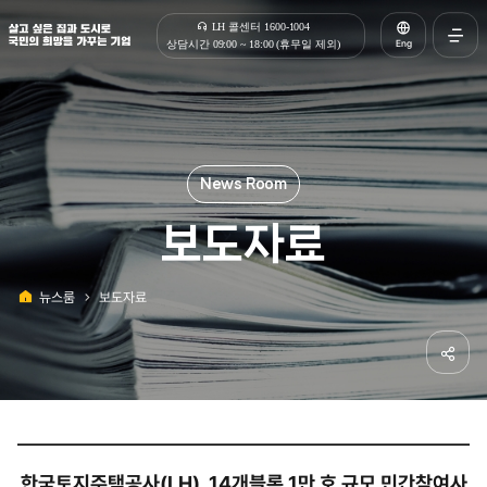
살고 싶은 집과 도시로 국민의 희망을 가꾸는 기업 | 한국토지주택공사
LH 콜센터 1600-1004
Eng
상담시간 09:00 ~ 18:00 (휴무일 제외)
전체메
열기
보도자료
뉴스룸
보도자료
홈
공유하
한국토지주택공사(LH), 14개블록 1만 호 규모 민간참여사