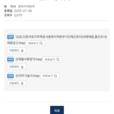
본ㆍ지사
충북지역본부
등록일
2025-07-28
조회수
2,870
첨부파일
1)(공고)한국토지주택공사충북지역본부기간제근로자(대체채용,물건조사)
채용공고.hwp
바로보기
다운로드
2)제출서류양식.hwp
바로보기
다운로드
3)직무기술서.hwp
바로보기
다운로드
목록