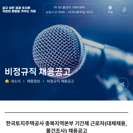
살고 싶은 집과 도시로 국민의 희망을 가꾸는 기업 | 한국토지주택공사
LH 콜센터 1600-1004
Eng
상담시간 09:00 ~ 18:00 (휴무일 제외)
전체메
열기
비정규직 채용공고
새소식
채용정보
비정규직 채용공고
홈
공유하
한국토지주택공사 충북지역본부 기간제 근로자(대체채용,
물건조사) 채용공고