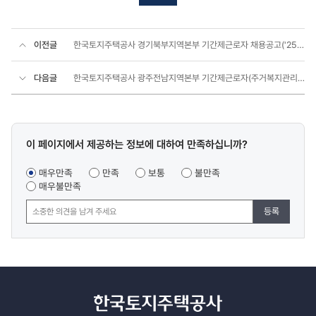
이전글
한국토지주택공사 경기북부지역본부 기간제근로자 채용공고('25년 5월)
다음글
한국토지주택공사 광주전남지역본부 기간제근로자(주거복지관리 외) 채용공고(2025.06)
콘텐츠
이 페이지에서 제공하는 정보에 대하여 만족하십니까?
만족도
조사
매우만족
만족
보통
불만족
매우불만족
등록