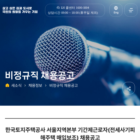
살고 싶은 집과 도시로 국민의 희망을 가꾸는 기업 | 한국토지주택공사
LH 콜센터 1600-1004
Eng
상담시간 09:00 ~ 18:00 (휴무일 제외)
전체메
열기
비정규직 채용공고
새소식
채용정보
비정규직 채용공고
홈
공유하
한국토지주택공사 서울지역본부 기간제근로자(전세사기피
해주택 매입보조) 채용공고