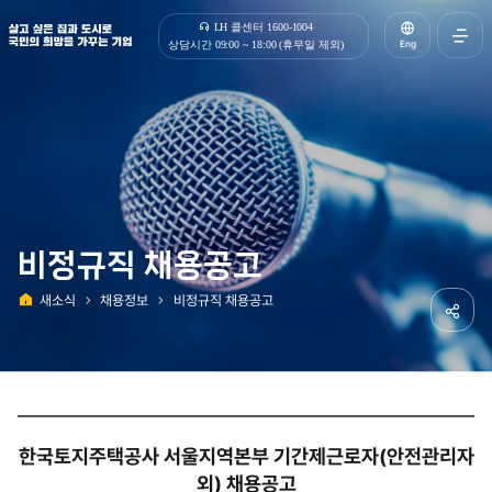
살고 싶은 집과 도시로 국민의 희망을 가꾸는 기업 | 한국토지주택공사
LH 콜센터 1600-1004
Eng
상담시간 09:00 ~ 18:00 (휴무일 제외)
전체메
열기
비정규직 채용공고
새소식
채용정보
비정규직 채용공고
홈
공유하
한국토지주택공사 서울지역본부 기간제근로자(안전관리자
외) 채용공고