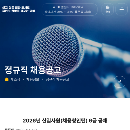
살고 싶은 집과 도시로 국민의 희망을 가꾸는 기업 | 한국토지주택공사
LH 콜센터 1600-1004
Eng
상담시간 09:00 ~ 18:00 (휴무일 제외)
전체메
열기
정규직 채용공고
새소식
채용정보
정규직 채용공고
홈
공유하
2026년 신입사원(채용형인턴) 6급 공채