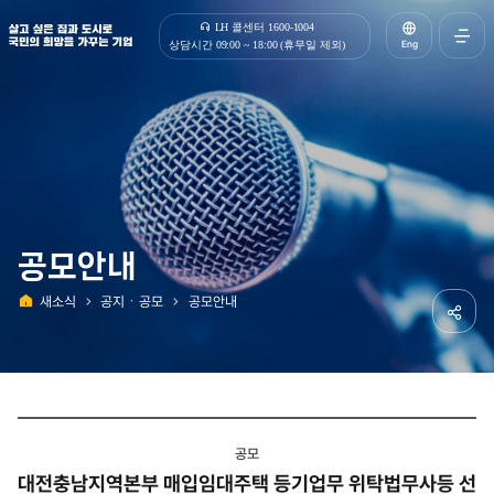
살고 싶은 집과 도시로 국민의 희망을 가꾸는 기업 | 한국토지주택공사
LH 콜센터 1600-1004
Eng
상담시간 09:00 ~ 18:00 (휴무일 제외)
전체메
열기
공모안내
새소식
공지ㆍ공모
공모안내
홈
공유하
공모
대전충남지역본부 매입임대주택 등기업무 위탁법무사등 선