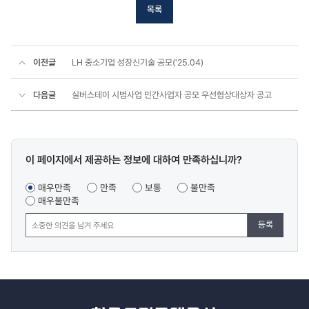
목록
이전글
LH 중소기업 성장신기술 공모('25.04)
다음글
실버스테이 시범사업 민간사업자 공모 우선협상대상자 공고
콘텐츠
이 페이지에서 제공하는 정보에 대하여 만족하십니까?
만족도
조사
매우만족
만족
보통
불만족
매우불만족
등록