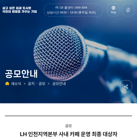
살고 싶은 집과 도시로 국민의 희망을 가꾸는 기업 | 한국토지주택공사
LH 콜센터 1600-1004
Eng
상담시간 09:00 ~ 18:00 (휴무일 제외)
전체메
열기
공모안내
새소식
공지ㆍ공모
공모안내
홈
공유하
공모
LH 인천지역본부 사내 카페 운영 최종 대상자