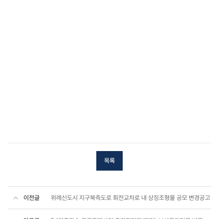
목록
이전글
위례신도시 지구북측도로 회전교차로 내 상징조형물 공모 변경공고