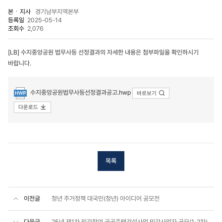
본ㆍ지사
경기남부지역본부
등록일
2025-05-14
조회수
2,076
[LB] 수지중앙공원 법무사등 선정결과의 자세한 내용은 첨부파일을 확인하시기
바랍니다.
첨부파일
수지중앙공원법무사등선정결과공고.hwp
바로보기
다운로드
목록
이전글
청년 주거정책 대국민(청년) 아이디어 공모전
다음글
25년 제1차 민간참여 공공주택건설사업 민간사업자 공모(1-2차) 우선협상대상자 공고