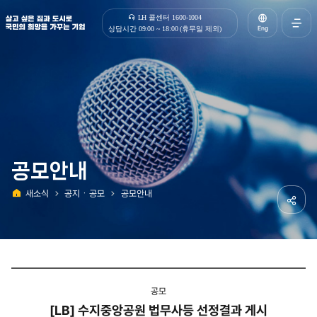
살고 싶은 집과 도시로 국민의 희망을 가꾸는 기업 | 한국토지주택공사
LH 콜센터 1600-1004
Eng
상담시간 09:00 ~ 18:00 (휴무일 제외)
전체메
열기
공모안내
새소식
공지ㆍ공모
공모안내
홈
공유하
공모
[LB] 수지중앙공원 법무사등 선정결과 게시