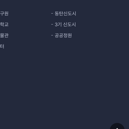
연구원
동탄신도시
대학교
3기 신도시
박물관
공공정원
센터