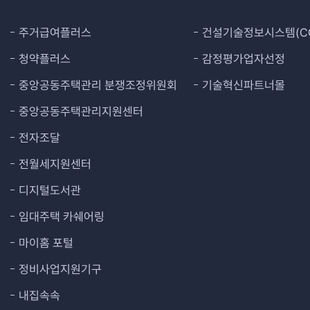
주거급여플러스
건설기술정보시스템(CO
청약플러스
감정평가업자선정
중앙공동주택관리 분쟁조정위원회
기술혁신파트너몰
중앙공동주택관리지원센터
전자조달
전월세지원센터
디지털도서관
임대주택 카쉐어링
마이홈 포털
정비사업지원기구
내집속속