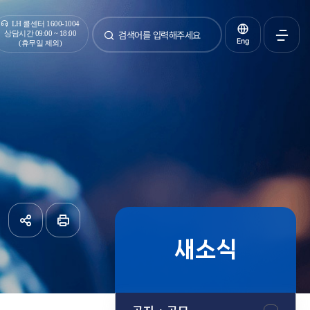
통합검색
LH 콜센터 1600-1004
상담시간 09:00 ~ 18:00
Eng
(휴무일 제외)
검색
전체메
열기
새소식
공유하기
페이지
인쇄