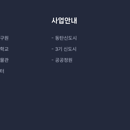
관
사업안내
연구원
동탄신도시
대학교
3기 신도시
박물관
공공정원
센터