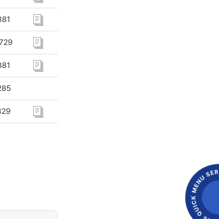
381
729
881
285
329