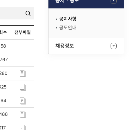
공지ㆍ공모
공지사항
검색
공모안내
회수
첨부파일
채용정보
158
767
280
625
394
488
017