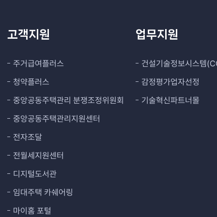
고객지원
업무지원
주거급여플러스
건설기술정보시스템(CO
청약플러스
감정평가업자선정
중앙공동주택관리 분쟁조정위원회
기술혁신파트너몰
중앙공동주택관리지원센터
전자조달
전월세지원센터
디지털도서관
임대주택 카쉐어링
마이홈 포털