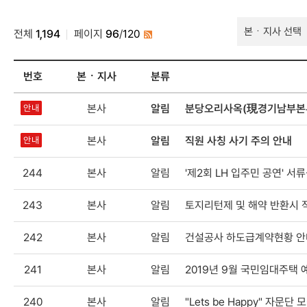
소식-
전체
1,194
페이지
96
/
120
공지/
RSS
공모-
공지사항
번호
본ㆍ지사
분류
검색
소식-
본사
알림
분당오리사옥(現경기남부본부,
안내
공지/
의
공모-
본사
알림
직원 사칭 사기 주의 안내
안내
공지사항
목록
244
본사
알림
'제2회 LH 입주민 공연' 
-
번호,
본
243
본사
알림
토지리턴제 및 해약 반환시 적
·
지사,
242
본사
알림
건설공사 하도급계약현황 안
분류,
제목,
241
본사
알림
2019년 9월 국민임대주택
등록일,
조회수,
240
본사
알림
"Lets be Happy" 자문단 