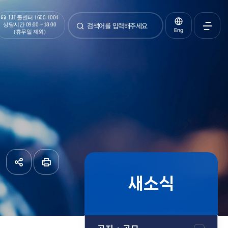
통합검색
LH 콜센터 1600-1004
상담시간 09:00 ~ 18:00
Eng
(휴무일 제외)
검색
전체메
열기
새소식
공유하기
페이지
인쇄