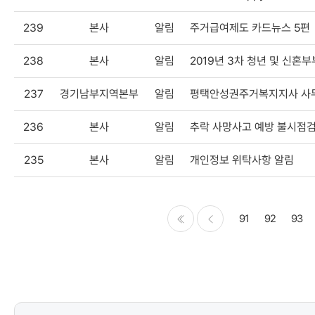
첨부파일
239
본사
알림
주거급여제도 카드뉴스 5편
238
본사
알림
2019년 3차 청년 및 신혼
237
경기남부지역본부
알림
평택안성권주거복지지사 사무
236
본사
알림
추락 사망사고 예방 불시점검
235
본사
알림
개인정보 위탁사항 알림
91
92
93
처음
이전