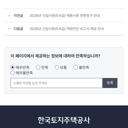
이전글
2026년 신입사원(5·6급) 채용서류 반환청구 안내
다음글
2026년 신입사원(5·6급) 역량진단 보고서 제공 안내
콘텐츠
이 페이지에서 제공하는 정보에 대하여 만족하십니까?
만족도
조사
매우만족
만족
보통
불만족
매우불만족
등록