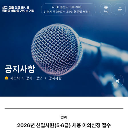
살고 싶은 집과 도시로 국민의 희망을 가꾸는 기업 | 한국토지주택공사
LH 콜센터 1600-1004
Eng
상담시간 09:00 ~ 18:00 (휴무일 제외)
전체메
열기
공지사항
새소식
공지ㆍ공모
공지사항
홈
공유하
알림
2026년 신입사원(5·6급) 채용 이의신청 접수