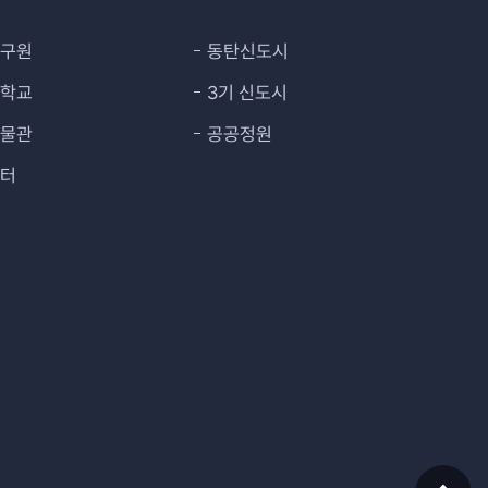
연구원
동탄신도시
대학교
3기 신도시
박물관
공공정원
센터