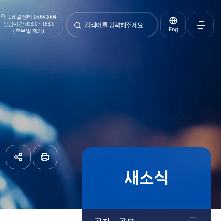
통합검색
LH 콜센터 1600-1004
상담시간 09:00 ~ 18:00
Eng
(휴무일 제외)
검색
전체메
열기
새소식
공유하기
페이지
인쇄