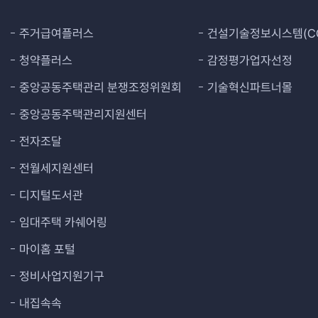
주거급여플러스
건설기술정보시스템(CO
청약플러스
감정평가업자선정
중앙공동주택관리 분쟁조정위원회
기술혁신파트너몰
중앙공동주택관리지원센터
전자조달
전월세지원센터
디지털도서관
임대주택 카쉐어링
마이홈 포털
정비사업지원기구
내집속속