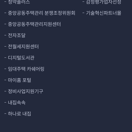
청약플러스
감정평가업자선정
중앙공동주택관리 분쟁조정위원회
기술혁신파트너몰
중앙공동주택관리지원센터
전자조달
전월세지원센터
디지털도서관
임대주택 카쉐어링
마이홈 포털
정비사업지원기구
내집속속
하나로 내집