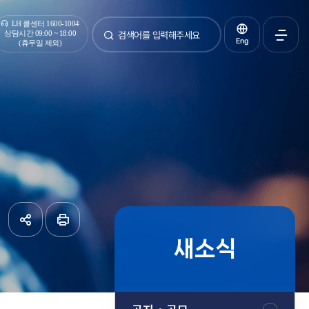
통합검색
LH 콜센터 1600-1004
상담시간 09:00 ~ 18:00
Eng
(휴무일 제외)
검색
전체메
열기
새소식
공유하기
페이지
인쇄