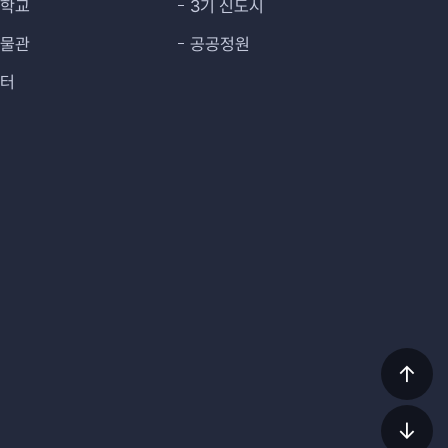
대학교
3기 신도시
박물관
공공정원
센터
상단
이동