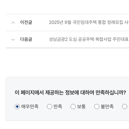
이전글
2025년 9월 국민임대주택 통합 정례모집 사
다음글
성남금광2 도심 공공주택 복합사업 주민대표
콘텐츠
이 페이지에서 제공하는 정보에 대하여 만족하십니까?
만족도
조사
매우만족
만족
보통
불만족