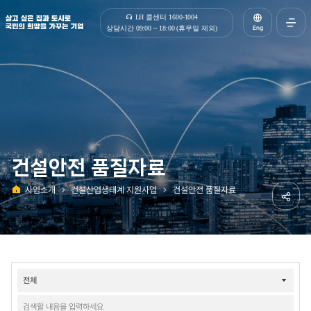
살고 싶은 집과 도시로 국민의 희망을 가꾸는 기업 | 한국토지주택공사
LH 콜센터 1600-1004
Eng
상담시간 09:00 ~ 18:00 (휴무일 제외)
전체메
열기
건설안전 품질자료
사업소개
건설산업생태계 지원사업
건설안전 품질자료
홈
공유하
사업소개-
건설산업생태계
지원사업-
건설안전