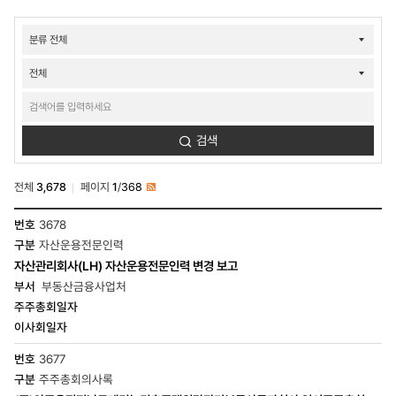
주요사업-
주택사업-
부동산금융-
보고/
공시사항
검색
검색
전체
3,678
페이지
1
/
368
RSS
주요사업-
3678
주택사업-
자산운용전문인력
부동산금융-
보고/
자산관리회사(LH) 자산운용전문인력 변경 보고
공시사항
부동산금융사업처
목록
-
번호,
구분,
공시사항,
3677
부서,
주주총회의사록
주주총회일자,