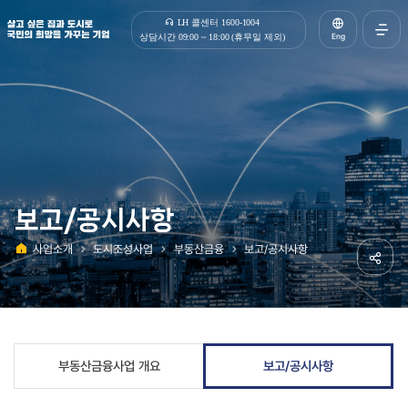
살고 싶은 집과 도시로 국민의 희망을 가꾸는 기업 | 한국토지주택공사
LH 콜센터 1600-1004
Eng
상담시간 09:00 ~ 18:00 (휴무일 제외)
전체메
열기
보고/공시사항
사업소개
도시조성사업
부동산금융
보고/공시사항
홈
공유하
부동산금융사업 개요
보고/공시사항