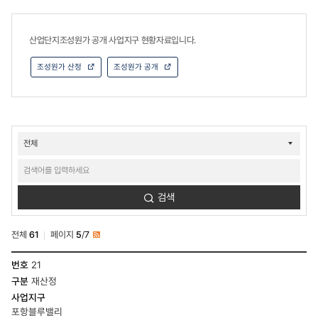
산업단지조성원가 공개 사업지구 현황자료입니다.
조성원가 산정
조성원가 공개
주요사업-
토지사업-
산업/
연구-
조성원가
검색
검색
전체
61
페이지
5
/
7
RSS
주요사업-
21
토지사업-
재산정
산업/
연구-
조성원가
포항블루밸리