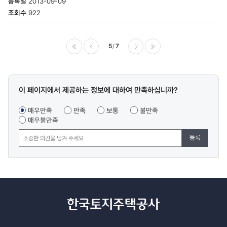
2013-09-09
922
5
7
이전
다음
마지막
콘텐츠
이 페이지에서 제공하는 정보에 대하여 만족하십니까?
만족도
조사
매우만족
만족
보통
불만족
매우불만족
등록