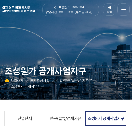
살고 싶은 집과 도시로 국민의 희망을 가꾸는 기업 | 한국토지주택공사
LH 콜센터 1600-1004
Eng
상담시간 09:00 ~ 18:00 (휴무일 제외)
전체메
열기
조성원가 공개사업지구
사업소개
도시조성사업
산업/연구/물류/경제자유
홈
조성원가 공개사업지구
공유하
산업단지
연구/물류/경제자유
조성원가 공개사업지구