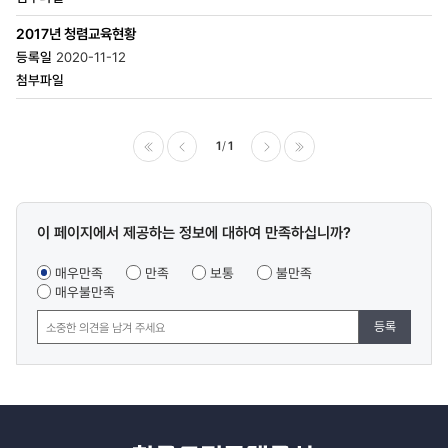
2017년 청렴교육현황
2020-11-12
1
1
이전
다음
마지막
콘텐츠
이 페이지에서 제공하는 정보에 대하여 만족하십니까?
만족도
조사
매우만족
만족
보통
불만족
매우불만족
등록