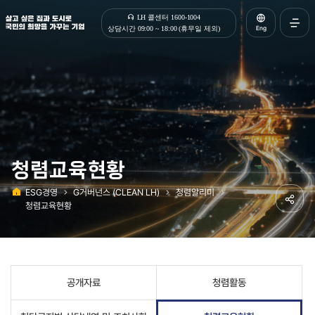
살고 싶은 집과 도시로 국민의 희망을 가꾸는 기업 | 한국토지주택공사
LH 콜센터 1600-1004
Eng
상담시간 09:00 ~ 18:00 (휴무일 제외)
전체메
열기
청렴교육현황
ESG경영
G거버넌스 (CLEAN LH)
청렴알리미
홈
청렴교육현황
공유하
공개자료
청렴활동