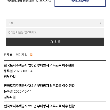
청탁금지법 상담내역 및 조치사항
청렴교육현황
ESG경영-
G거버넌스-
첨령알리미-
청렴교육현황
검색
검색
전체
9
페이지
1
/
1
RSS
ESG경영-
한국토지주택공사 '25년 부패방지 의무교육 이수현황
G거버넌스-
2026-03-04
첨령알리미-
청렴교육현황
목록
-
한국토지주택공사 '24년 부패방지 의무교육 이수 현황
번호,
2025-10-14
제목,
등록일,
조회수,
첨부파일
한국토지주택공사 '23년 부패방지 의무교육 이수 현황