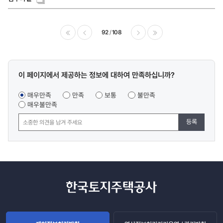
92
108
이전
다음
마지막
콘텐츠
이 페이지에서 제공하는 정보에 대하여 만족하십니까?
만족도
조사
매우만족
만족
보통
불만족
매우불만족
등록