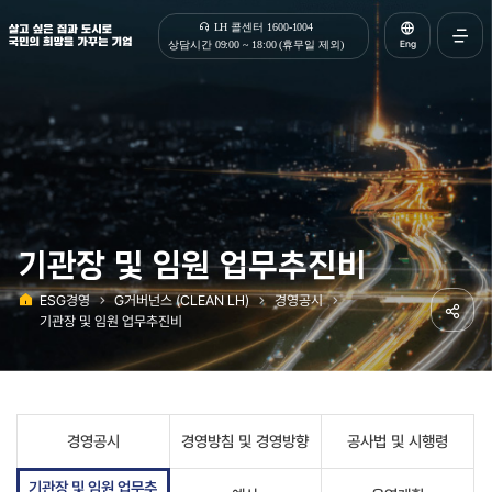
살고 싶은 집과 도시로 국민의 희망을 가꾸는 기업 | 한국토지주택공사
LH 콜센터 1600-1004
Eng
상담시간 09:00 ~ 18:00 (휴무일 제외)
전체메
열기
기관장 및 임원 업무추진비
ESG경영
G거버넌스 (CLEAN LH)
경영공시
홈
기관장 및 임원 업무추진비
공유하
경영공시
경영방침 및 경영방향
공사법 및 시행령
기관장 및 임원 업무추