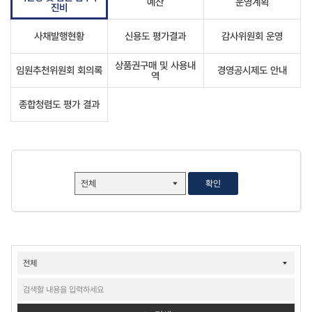
예산
운영계획
진비
사채발행현황
신용도 평가결과
감사위원회 운영
상품권구매 및 사용내
임원추천위원회 회의록
경영공시제도 안내
역
종합청렴도 평가 결과
확인
ESG경영-
G거버넌스-
경영공시-
기관장
및
임원