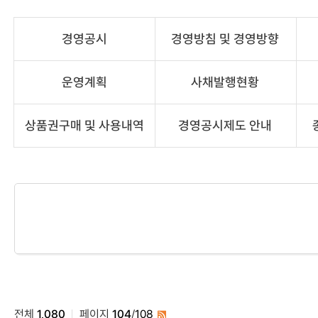
경영공시
경영방침 및 경영방향
운영계획
사채발행현황
상품권구매 및 사용내역
경영공시제도 안내
전체
1,080
페이지
104
/
108