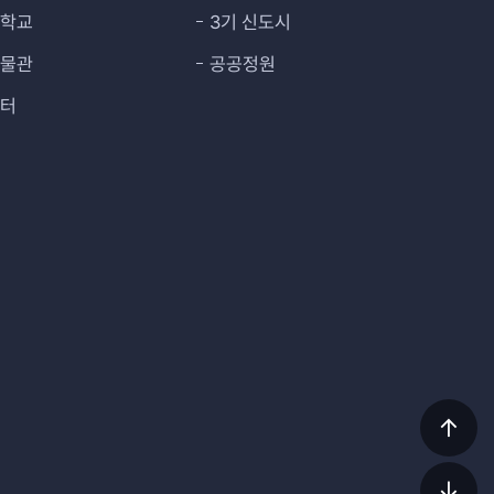
대학교
3기 신도시
박물관
공공정원
센터
상단
이동