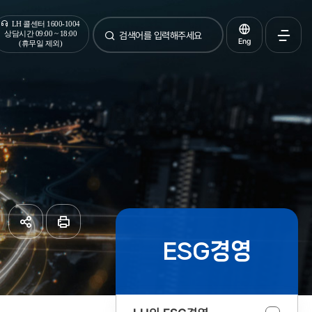
통합검색
LH 콜센터 1600-1004
상담시간 09:00 ~ 18:00
Eng
(휴무일 제외)
검색
전체메
열기
ESG경영
공유하기
페이지
인쇄