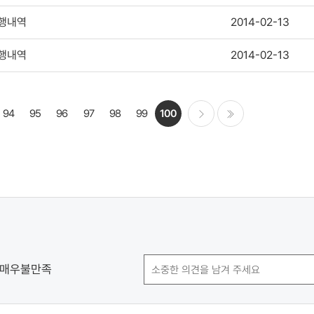
집행내역
2014-02-13
집행내역
2014-02-13
94
95
96
97
98
99
100
다음
마지막
매우불만족