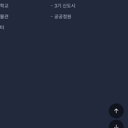
대학교
3기 신도시
박물관
공공정원
센터
상단
이동