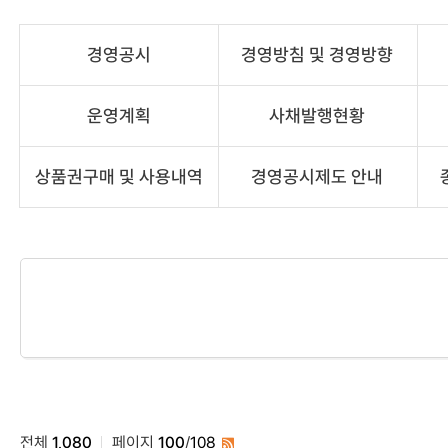
경영공시
경영방침 및 경영방향
운영계획
사채발행현황
상품권구매 및 사용내역
경영공시제도 안내
전체
1,080
페이지
100
/
108