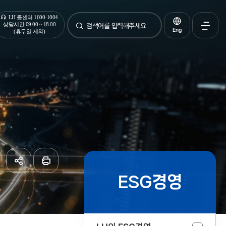
통합검색
LH 콜센터 1600-1004
상담시간 09:00 ~ 18:00
Eng
(휴무일 제외)
검색
전체메
열기
ESG경영
공유하기
페이지
인쇄