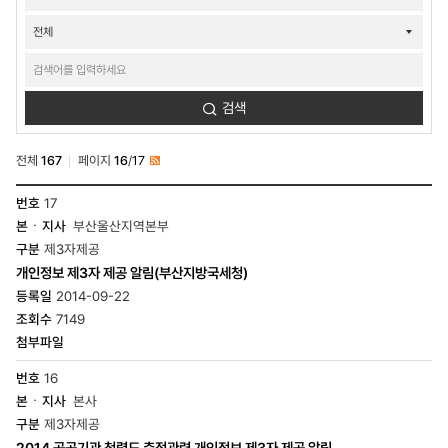
검색
전체
167
페이지
16
/
17
RSS
정보공개-
17
개인정보관리현황
부산울산지역본부
목록
-
제3자제공
번호,
개인정보 제3자 제공 알림(부산지방국세청)
본
·
2014-09-22
지사,
7149
구분,
제목,
등록일,
16
조회수,
첨부파일
본사
제3자제공
2014 공공기관 청렴도 측정관련 개인정보 제3자 제공 알림