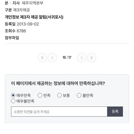
제주지역본부
제3자제공
개인정보 제3자 제공 알림(서귀포시)
2013-09-02
6786
16
17
이전
다음
마지막
콘텐츠
이 페이지에서 제공하는 정보에 대하여 만족하십니까?
만족도
조사
매우만족
만족
보통
불만족
매우불만족
등록