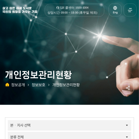
살고 싶은 집과 도시로 국민의 희망을 가꾸는 기업 | 한국토지주택공사
LH 콜센터 1600-1004
Eng
상담시간 09:00 ~ 18:00 (휴무일 제외)
전체메
열기
개인정보관리현황
정보공개
정보보호
개인정보관리현황
홈
공유하
정보공개-
개인정보관리현황
검색