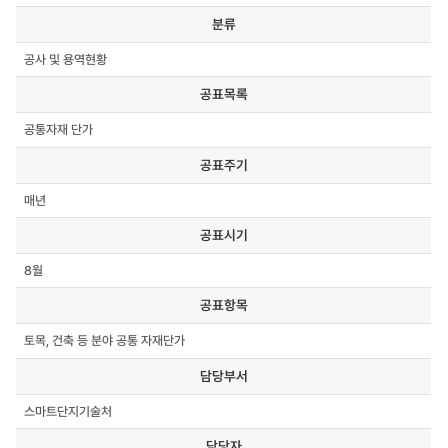
분류,
분류
공표목록,
공표주기,
공사 및 용역현황
공표시기,
공표항목,
공표목록
담당부서,
담당자,
공통자재 단가
연락처,
첨부파일
공표주기
매년
공표시기
8월
공표항목
토목, 건축 등 분야 공통 자재단가
담당부서
스마트단지기술처
담당자