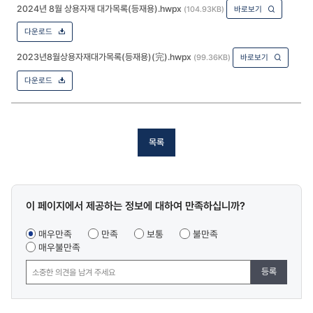
2024년 8월 상용자재 대가목록(등재용).hwpx
(104.93KB)
바로보기
다운로드
2023년8월상용자재대가목록(등재용)(完).hwpx
(99.36KB)
바로보기
다운로드
목록
콘텐츠
이 페이지에서 제공하는 정보에 대하여 만족하십니까?
만족도
조사
매우만족
만족
보통
불만족
매우불만족
등록