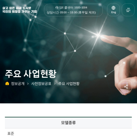
살고 싶은 집과 도시로 국민의 희망을 가꾸는 기업 | 한국토지주택공사
LH 콜센터 1600-1004
Eng
상담시간 09:00 ~ 18:00 (휴무일 제외)
전체메
열기
주요 사업현황
정보공개
사전정보공표
주요 사업현황
홈
공유하
사전정보공표
모델종류
상세
-
표준
모델종류,