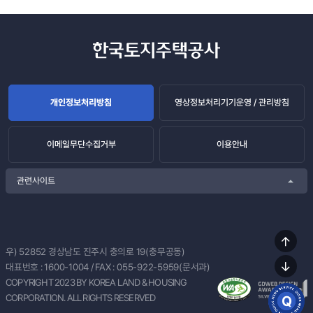
개인정보처리방침
영상정보처리기기운영 / 관리방침
이메일무단수집거부
이용안내
관련사이트
상단
우) 52852
경상남도 진주시 충의로 19(충무공동)
이동
대표번호 :
1600-1004
/ FAX : 055-922-5959(문서과)
하단
COPYRIGHT 2023 BY KOREA LAND & HOUSING
이동
CORPORATION. ALL RIGHTS RESERVED