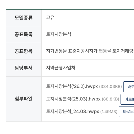
사전정보공표
모델종류
고유
상세
-
모델종류,
공표목록
토지시장분석
분류,
공표목록,
공표항목
지가변동율 표준지공시지가 변동율 토지거래량
공표주기,
공표시기,
공표항목,
담당부서
지역균형사업처
담당부서,
담당자,
연락처,
토지시장분석('26.2).hwpx
(334.03KB)
바
첨부파일
첨부파일
토지시장분석(25.03).hwpx
(88.8KB)
바로
토지시장분석_24.03.hwpx
(1.49MB)
바로보