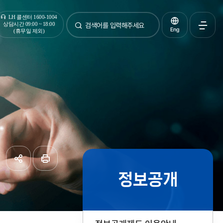
통합검색
LH 콜센터 1600-1004
상담시간 09:00 ~ 18:00
Eng
(휴무일 제외)
검색
전체메
열기
정보공개
공유하기
페이지
인쇄