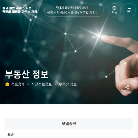
살고 싶은 집과 도시로 국민의 희망을 가꾸는 기업 | 한국토지주택공사
LH 콜센터 1600-1004
Eng
상담시간 09:00 ~ 18:00 (휴무일 제외)
전체메
열기
부동산 정보
정보공개
사전정보공표
부동산 정보
홈
공유하
사전정보공표
모델종류
상세
-
표준
모델종류,