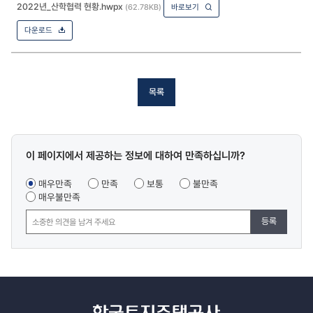
2022년_산학협력 현황.hwpx
(62.78KB)
바로보기
다운로드
목록
콘텐츠
이 페이지에서 제공하는 정보에 대하여 만족하십니까?
만족도
조사
매우만족
만족
보통
불만족
매우불만족
등록