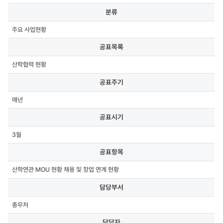
분류,
분류
공표목록,
공표주기,
주요 사업현황
공표시기,
공표항목,
공표목록
담당부서,
담당자,
산학협력 현황
연락처,
첨부파일
공표주기
매년
공표시기
3월
공표항목
산학연관 MOU 현황 채용 및 창업 연계 현황
담당부서
총무처
담당자