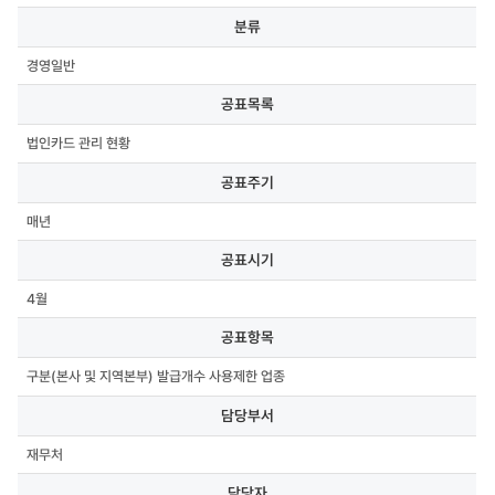
분류,
분류
공표목록,
공표주기,
경영일반
공표시기,
공표항목,
공표목록
담당부서,
담당자,
법인카드 관리 현황
연락처,
첨부파일
공표주기
매년
공표시기
4월
공표항목
구분(본사 및 지역본부) 발급개수 사용제한 업종
담당부서
재무처
담당자