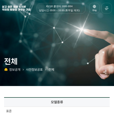
살고 싶은 집과 도시로 국민의 희망을 가꾸는 기업 | 한국토지주택공사
LH 콜센터 1600-1004
Eng
상담시간 09:00 ~ 18:00 (휴무일 제외)
전체메
열기
전체
정보공개
사전정보공표
전체
홈
공유하
사전정보공표
모델종류
상세
-
표준
모델종류,