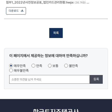
첨부1_2022년사전정보공표_법인카드관리현황.hwpx
(36.7KB)
다운로드
목록
콘텐츠
이 페이지에서 제공하는 정보에 대하여 만족하십니까?
만족도
조사
매우만족
만족
보통
불만족
매우불만족
등록