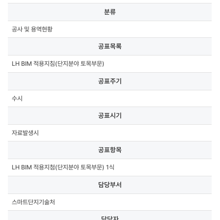
분류,
분류
공표목록,
공표주기,
공사 및 용역현황
공표시기,
공표항목,
공표목록
담당부서,
담당자,
LH BIM 적용지침(단지분야 토목부문)
연락처,
첨부파일
공표주기
수시
공표시기
자료발생시
공표항목
LH BIM 적용지첨(단지분야 토목부문) 1식
담당부서
스마트단지기술처
담당자