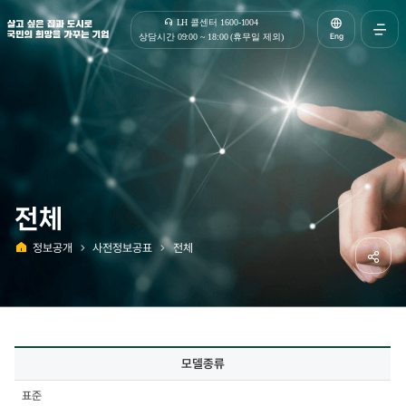
살고 싶은 집과 도시로 국민의 희망을 가꾸는 기업 | 한국토지주택공사
LH 콜센터 1600-1004
Eng
상담시간 09:00 ~ 18:00 (휴무일 제외)
전체메
열기
전체
정보공개
사전정보공표
전체
홈
공유하
사전정보공표
모델종류
상세
-
표준
모델종류,