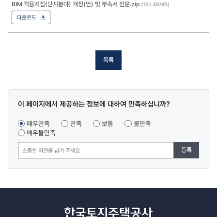
BIM 적용지침(단지분야) 개정(안) 및 부속서 전문.zip
(191.46MB)
다운로드
목록
콘텐츠
이 페이지에서 제공하는 정보에 대하여 만족하십니까?
만족도
조사
매우만족
만족
보통
불만족
매우불만족
등록