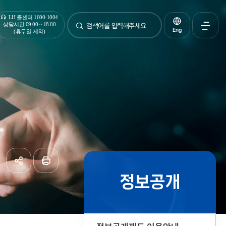
통합검색
LH 콜센터 1600-1004
상담시간 09:00 ~ 18:00
Eng
(휴무일 제외)
검색
전체메
열기
정보공개
공유하기
페이지
인쇄