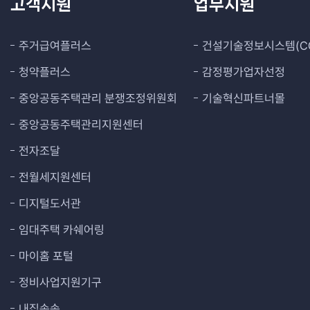
고객지원
업무지원
주거급여플러스
건설기술정보시스템(CO
청약플러스
감정평가업자선정
중앙공동주택관리 분쟁조정위원회
기술혁신파트너몰
중앙공동주택관리지원센터
전자조달
전월세지원센터
디지털도서관
임대주택 카쉐어링
마이홈 포털
정비사업지원기구
내집속속