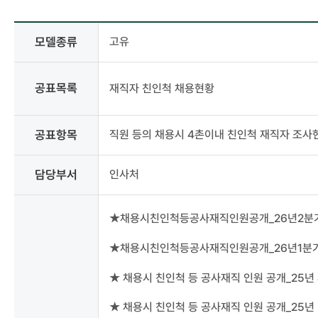
사전정보공표
모델종류
고유
상세
-
모델종류,
공표목록
재직자 친인척 채용현황
분류,
공표목록,
공표주기,
공표항목
직원 등의 채용시 4촌이내 친인척 재직자 조사
공표시기,
공표항목,
담당부서,
담당부서
인사처
담당자,
연락처,
첨부파일
★채용시친인척등공사재직인원공개_26년2분기
★채용시친인척등공사재직인원공개_26년1분기
★ 채용시 친인척 등 공사재직 인원 공개_25년 
★ 채용시 친인척 등 공사재직 인원 공개_25년 